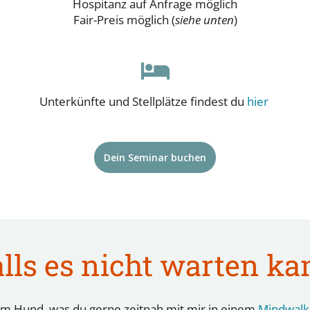
Hospitanz auf Anfrage möglich
Fair-Preis möglich (
siehe unten
)

Unterkünfte und Stellplätze findest du
hier
Dein Seminar buchen
lls es nicht warten k
em Hund, was du gerne zeitnah mit mir in einem
Mindwalk